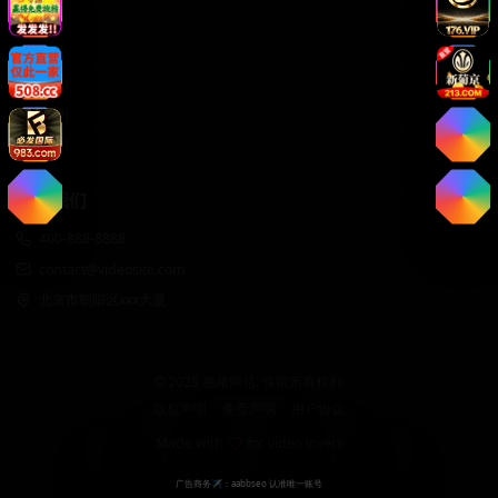
客服联系
帮助中心
使用指南
版权声明
关于我们
联系我们
400-888-8888
contact@videosite.com
北京市朝阳区xxx大厦
© 2025 视频网站. 保留所有权利.
版权声明
免责声明
用户协议
Made with
for video lovers